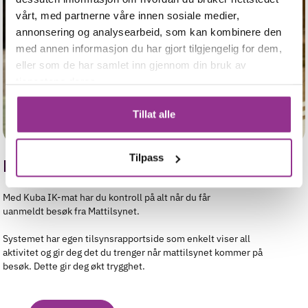
vårt, med partnerne våre innen sosiale medier,
annonsering og analysearbeid, som kan kombinere den
med annen informasjon du har gjort tilgjengelig for dem,
eller som de har samlet inn gjennom din bruk av
tjenestene deres.
Tillat alle
Tilpass
Ferdig med egen tilsynsrapport
Med Kuba IK-mat har du kontroll på alt når du får
uanmeldt besøk fra Mattilsynet.
Systemet har egen tilsynsrapportside som enkelt viser all
aktivitet og gir deg det du trenger når mattilsynet kommer på
besøk. Dette gir deg økt trygghet.