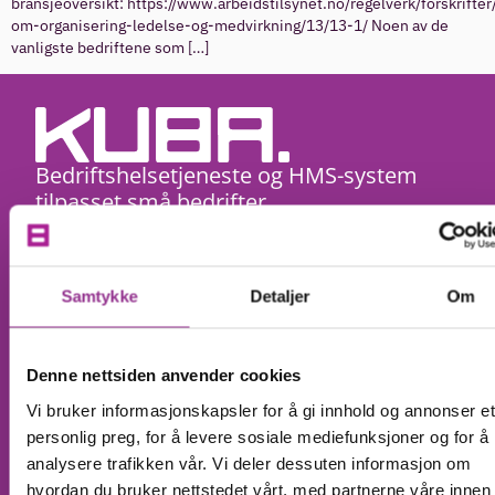
bransjeoversikt: https://www.arbeidstilsynet.no/regelverk/forskrifter/
om-organisering-ledelse-og-medvirkning/13/13-1/ Noen av de
vanligste bedriftene som […]
Bedriftshelsetjeneste og HMS-system
tilpasset små bedrifter. ​
+47 333 04 333
post@kuba.no
Samtykke
Detaljer
Om
Produkter
Om Kuba
Bedriftshelsetjeneste
Om Kuba
Denne nettsiden anvender cookies
HMS-system
Ansatte
Vi bruker informasjonskapsler for å gi innhold og annonser et
Kurs
Partner
personlig preg, for å levere sosiale mediefunksjoner og for å
analysere trafikken vår. Vi deler dessuten informasjon om
IK-mat
Kontakt
hvordan du bruker nettstedet vårt, med partnerne våre innen