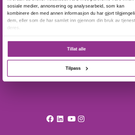
sosiale medier, annonsering og analysearbeid, som kan
Adminkontroll
kombinere den med annen informasjon du har gjort tilgjengeli
Rådgivning
dem, eller som de har samlet inn gjennom din bruk av tjenes
deres.
Funksjoner
Kuba CRM
Tillat alle
Ressurser
Blogg
Tilpass
Kundeservice