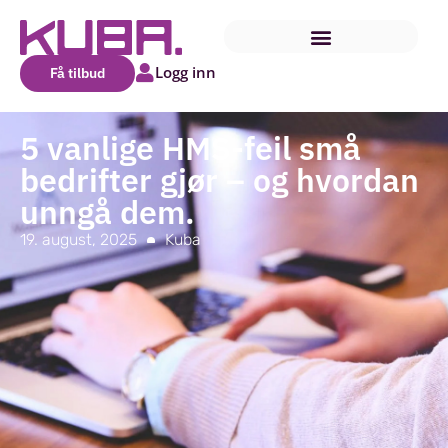
Logg inn
Få tilbud
5 vanlige HMS-feil små
bedrifter gjør – og hvordan
unngå dem.
19. august, 2025
Kuba