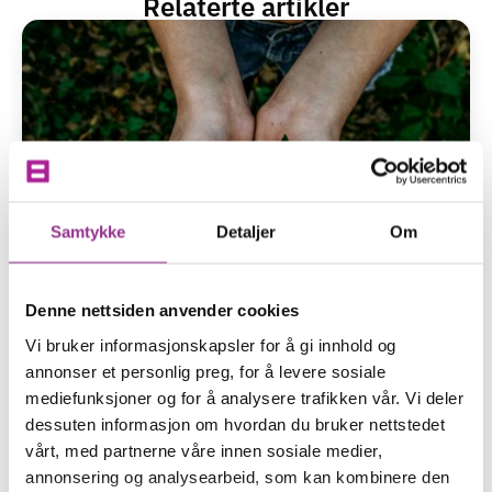
Relaterte artikler
Samtykke
Detaljer
Om
Denne nettsiden anvender cookies
Vi bruker informasjonskapsler for å gi innhold og
annonser et personlig preg, for å levere sosiale
mediefunksjoner og for å analysere trafikken vår. Vi deler
11. mai 2026
dessuten informasjon om hvordan du bruker nettstedet
Kuba er nå et Miljøfyrtårn!
vårt, med partnerne våre innen sosiale medier,
annonsering og analysearbeid, som kan kombinere den