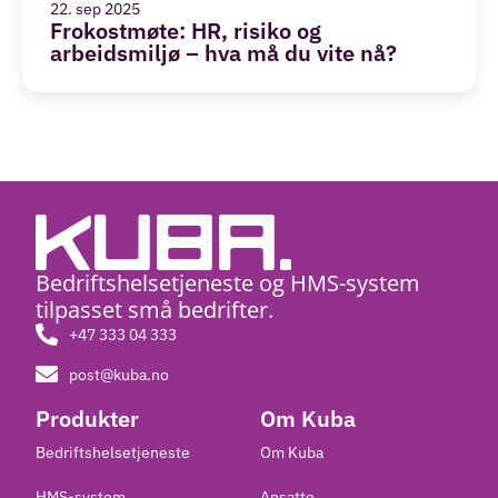
22. sep 2025
Frokostmøte: HR, risiko og
arbeidsmiljø – hva må du vite nå?
Bedriftshelsetjeneste og HMS-system
tilpasset små bedrifter. ​
+47 333 04 333
post@kuba.no
Produkter
Om Kuba
Bedriftshelsetjeneste
Om Kuba
HMS-system
Ansatte