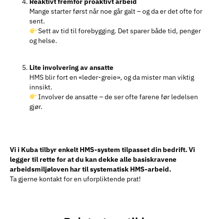
Reaktivt fremfor proaktivt arbeid
Mange starter først når noe går galt – og da er det ofte for
sent.
Sett av tid til forebygging. Det sparer både tid, penger
og helse.
Lite involvering av ansatte
HMS blir fort en «leder-greie», og da mister man viktig
innsikt.
Involver de ansatte – de ser ofte farene før ledelsen
gjør.
Vi i Kuba tilbyr enkelt HMS-system tilpasset din bedrift. Vi
legger til rette for at du kan dekke alle basiskravene
arbeidsmiljøloven har til systematisk HMS-arbeid.
Ta gjerne kontakt for en uforpliktende prat!