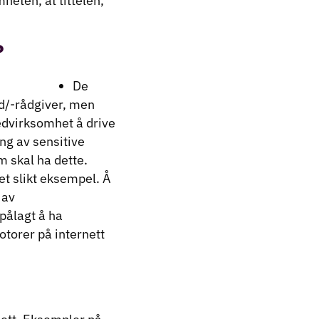
mheten, at tittelen,
?
De
ud/-rådgiver, men
vedvirksomhet å drive
ng av sensitive
 skal ha dette.
et slikt eksempel. Å
 av
pålagt å ha
torer på internett