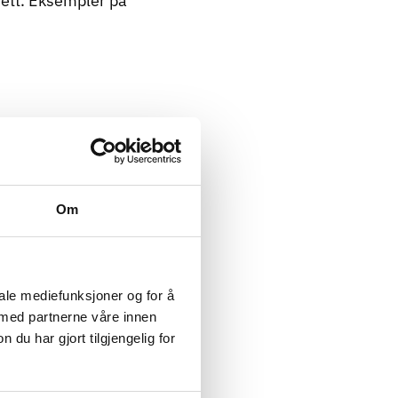
rnett. Eksempler på
 automatiske
Om
er, for eksempel
 alle virksomheter
r ikke. De mener at
iale mediefunksjoner og for å
 en stor forskjell.
 med partnerne våre innen
u har gjort tilgjengelig for
rt
parens mellom hva