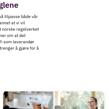
glene
å tilpasse både vår
net at vi vil
t norske regelverket
nner om at det
 Vi som leverandør
 trenger å gjøre for å