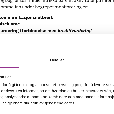
ng
begrenses imidlertid ikke bare til aktiviteter på inte
 komme inn under begrepet monitorering er:
lekommunikasjonsnettverk
streklame
 vurdering i forbindelse med
kredittvurdering
asjon i mobilapplikasjoner
ller lojalitetsprogrammer
king
ettilknyttede enheter, som for eksempel smarte biler,
Detaljer
smarthus og lignende
å heller ikke tenkt på at de behandler personopplysning
rollsystemer og HR-systemer. Datatilsynet oppfordrer
ookies
vernombud.
Helt uavhengig om de er pålagt å ha det elle
 for å gi innhold og annonser et personlig preg, for å levere sos
ap om og fokus på personvern i en virksomhet kan gjøre
deler dessuten informasjon om hvordan du bruker nettstedet vårt,
og analysearbeid, som kan kombinere den med annen informasjon d
ing
– sjekkliste fra Kuba og tilbud om kurs kommer sna
 inn gjennom din bruk av tjenestene deres.
 bør også merke seg at det skal være såkalt full trans