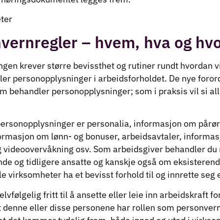
vernregler – hvem, hva og hvo
ingen krever større bevissthet og rutiner rundt hvordan
er personopplysninger i arbeidsforholdet. De nye foror
m behandler personopplysninger; som i praksis vil si a
personopplysninger er personalia, informasjon om pårø
nformasjon om lønn- og bonuser, arbeidsavtaler, informas
 videoovervåkning osv. Som arbeidsgiver behandler du
de og tidligere ansatte og kanskje også om eksisterend
le virksomheter ha et bevisst forhold til og innrette seg e
vfølgelig fritt til å ansette eller leie inn arbeidskraft fo
t denne eller disse personene har rollen som personver