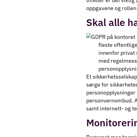
tilfeller er det vikt
oppgavene og rollen
Skal alle 
fleste offentli
innenfor privat
med regelmessi
personopplysnin
Et sikkerhetsselskap
sørge for sikkerhete
personopplysninger v
personvernombud. An
samt internett- og te
Monitoreri