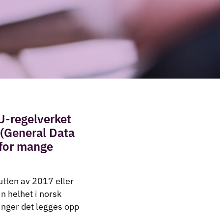
U-regelverket
 (General Data
 for mange
lutten av 2017 eller
in helhet i norsk
ninger det legges opp