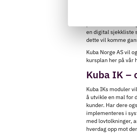
som skjer og hva den
Kuba Norge AS anbef
personverndata i dag 
en digital sjekklist
dette vil komme gan
Kuba Norge AS vil og
kursplan her på vår
Kuba IK – 
Kuba IKs moduler vil
å utvikle en mal for 
kunder. Har dere og
implementeres i sys
med lovtolkninger, ar
hverdag opp mot de