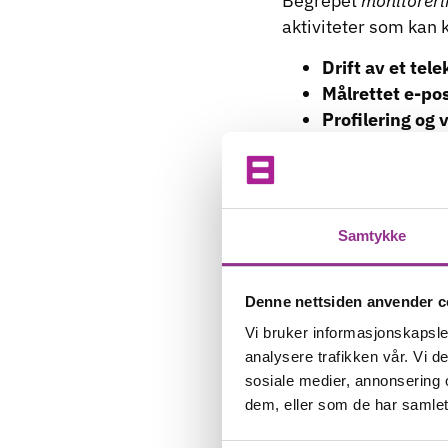
Begrepet
monitoreri
aktiviteter som kan
Drift av et te
Målrettet e-po
Profilering og
Sporing av lok
Kundeklubber e
Kameraovervå
Bruk av intern
Samtykke
strømmålere, 
Mange har frem til n
gjennom adgangskont
Denne nettsiden anvender c
til å opprette
person
Vi bruker informasjonskapsler
en person med kunnsk
analysere trafikken vår. Vi 
sosiale medier, annonsering 
Start med kartlegg
dem, eller som de har samlet
Norske arbeidsgivere