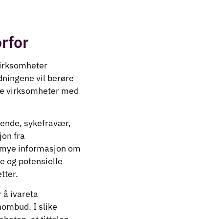
rfor
 virksomheter
dningene vil berøre
lle virksomheter med
rende, sykefravær,
jon fra
 mye informasjon om
e og potensielle
tter.
r å ivareta
nombud. I slike