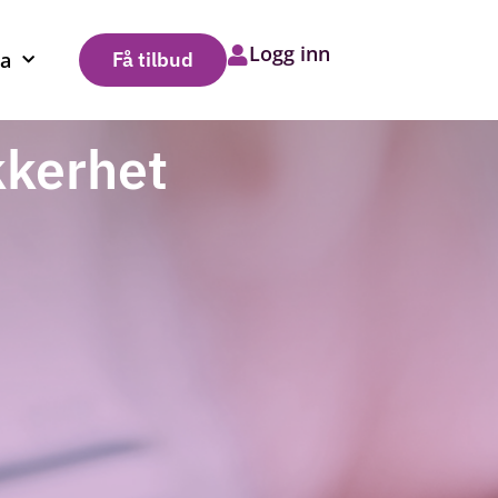
Logg inn
a
Få tilbud
kkerhet