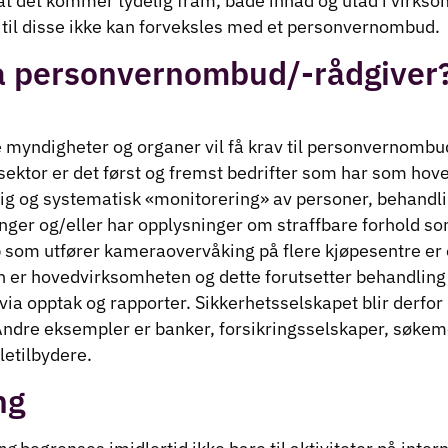
ig at det kommer tydelig fram, både innad og utad i virkso
 til disse ikke kan forveksles med et personvernombud.
ha personvernombud/-rådgiver
ge myndigheter og organer vil få krav til personvernomb
 sektor er det først og fremst bedrifter som har som ho
g og systematisk «monitorering» av personer, behandli
ger og/eller har opplysninger om straffbare forhold som
 som utfører kameraovervåking på flere kjøpesentre er 
n er hovedvirksomheten og dette forutsetter behandling
ia opptak og rapporter. Sikkerhetsselskapet blir derfor 
dre eksempler er banker, forsikringsselskaper, søkemo
letilbydere.
ng