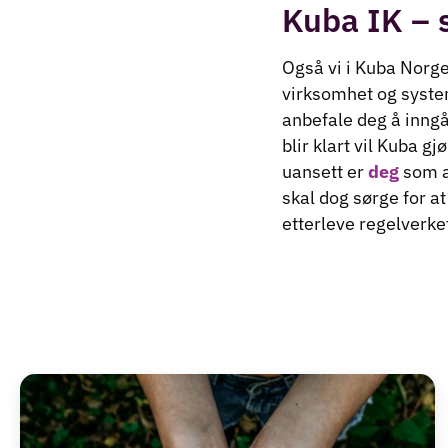
Kuba IK – 
Også vi i Kuba Norge
virksomhet og system
anbefale deg å inng
blir klart vil Kuba g
uansett er
deg
som a
skal dog sørge for at
etterleve regelverke