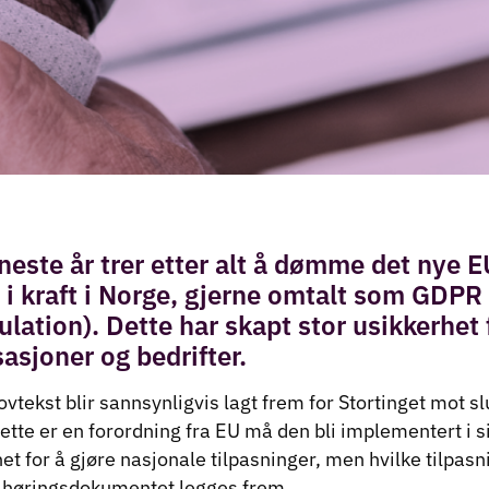
neste år trer etter alt å dømme det nye E
i kraft i Norge, gjerne omtalt som GDPR
ulation). Dette har skapt stor usikkerhet
sasjoner og bedrifter.
lovtekst blir sannsynligvis lagt frem for Stortinget mot s
dette er en forordning fra EU må den bli implementert i s
net for å gjøre nasjonale tilpasninger, men hvilke tilpas
når høringsdokumentet legges frem.