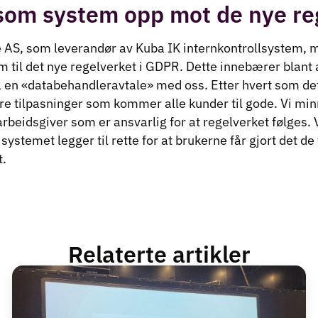
som system opp mot de nye re
 AS, som leverandør av Kuba IK internkontrollsystem, m
 til det nye regelverket i GDPR. Dette innebærer blant an
å en «databehandleravtale» med oss. Etter hvert som de
jøre tilpasninger som kommer alle kunder til gode. Vi mi
rbeidsgiver som er ansvarlig for at regelverket følges.
 systemet legger til rette for at brukerne får gjort det de
t.
Relaterte artikler