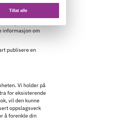
Tillat alle
n man behandler
 holder på å utarbeide
re informasjon om
art publisere en
mheten. Vi holder på
tra for eksisterende
ok, vil den kunne
sert oppslagsverk
or å forenkle din