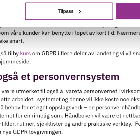
 ansatte får vite.
Tilpass
aler at virksomhetene starter med å kartlegge hvorda
for å stå bedre rustet til å etterleve de nye reglene. Vi
e som våre kunder kan benytte i løpet av kort tid. Nærme
ske snart.
så tilby
kurs
om GDPR i flere deler av landet og vi vil sn
 hjemmeside.
også et personvernsystem
 være utmerket til også å ivareta personvernet i virkso
dette arbeidet i systemet og denne vil ikke koste noe eks
så behov for et eget oppslagsverk – en personvernhåndb
temet for en rimelig sum. Håndboken vil være et nettba
tikler, rutiner, sjekklister og andre praktiske verktøy. F
n nye GDPR lovgivningen.